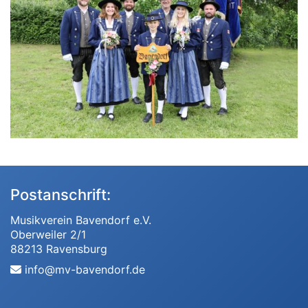
Postanschrift:
Musikverein Bavendorf e.V.
Oberweiler 2/1
88213 Ravensburg
info@mv-bavendorf.de